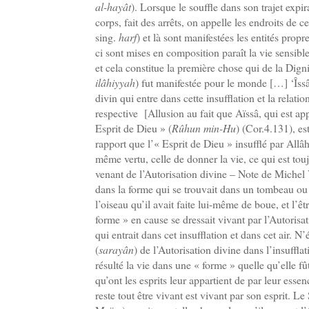
al-hayât
). Lorsque le souffle dans son trajet expi
corps, fait des arrêts, on appelle les endroits de ces
sing.
harf
) et là sont manifestées les entités propr
ci sont mises en composition paraît la vie sensible
et cela constitue la première chose qui de la Digni
ilâhiyyah
) fut manifestée pour le monde […] ‘Îssâ
divin qui entre dans cette insufflation et la relatio
respective [Allusion au fait que Aïssâ, qui est ap
Esprit de Dieu » (
Rûhun min-Hu
) (Cor.4.131), e
rapport que l’« Esprit de Dieu » insufflé par Allâh
même vertu, celle de donner la vie, ce qui est t
venant de l’Autorisation divine – Note de Michel V
dans la forme qui se trouvait dans un tombeau ou
l’oiseau qu’il avait faite lui-même de boue, et l’ê
forme » en cause se dressait vivant par l’Autorisat
qui entrait dans cet insufflation et dans cet air. N’
(
sarayân
) de l’Autorisation divine dans l’insufflat
résulté la vie dans une « forme » quelle qu’elle f
qu’ont les esprits leur appartient de par leur ess
reste tout être vivant est vivant par son esprit. L