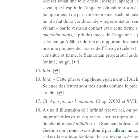
Moïse) savait une telle chose ; lorsqu’il aperçut 
savait que l’esprit de l’ange constituait tout son êt
lui appartenait de par son être même, sachant auss
lui, du fait de sa condition de « représentation sen
vivant » par le vertu du contact avec cette forme s
mumaththalah
), il prit des traces de l’ange une 
selon ce qu’Allâh a informé en rapportant les parol
pris une poignée des traces de l’Envoyé (céleste) 
constitué et formé, le Samaritain projeta sur lui d
(animé) mugit.
[
↩
]
Ibid.
[
↩
]
Ibid
. – Cette phrase s’applique également à l’Alch
Science des lettres sont très étroits comme le p
article.
[
↩
]
Cf.
Aperçus sur l’initation
, Chap. XXXI et XVII
A titre d’illustration de l’affinité relevée ici, on 
rapprocher les extraits que nous avons reproduit
du chapitre des
Futûhât
sur la Science de Jésus et
Guénon dont
nous avons donné par ailleurs un c
« dans la tradition hindoue, le
mantra
qui a été a