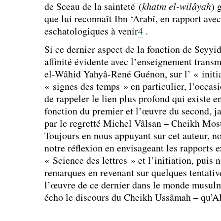
de Sceau de la sainteté (
khatm el-wilâyah
) 
que lui reconnaît Ibn ‘Arabî, en rapport ave
eschatologiques à venir
4
.
Si ce dernier aspect de la fonction de Seyyi
affinité évidente avec l’enseignement trans
el-Wâhid Yahyâ-René Guénon, sur l’ « initia
« signes des temps » en particulier, l’occas
de rappeler le lien plus profond qui existe en
fonction du premier et l’œuvre du second, j
par le regretté Michel Vâlsan – Cheikh Mos
Toujours en nous appuyant sur cet auteur, n
notre réflexion en envisageant les rapports e
« Science des lettres » et l’initiation, puis
remarques en revenant sur quelques tentativ
l’œuvre de ce dernier dans le monde musulm
écho le discours du Cheikh Ussâmah – qu’All