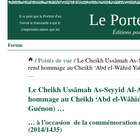
Le Port
Il se peut que le Porteur d'un
Savoir le transmette à qui le
comprendra mieux que lui
Éditions po
Forum
/
Points de vue
/ Le Cheikh Ussâmah As-
rend hommage au Cheikh ‘Abd el-Wâhid Ya
…
Le Cheikh Ussâmah As-Seyyid Al-A
hommage au Cheikh ‘Abd el-Wâhid
Guénon) …
… à l’occasion de la commémoration d
(2014/1435)