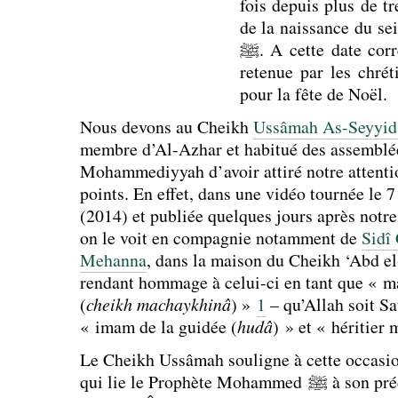
fois depuis plus de t
de la naissance du s
ﷺ. A cette date correspond de plus celle
retenue par les chré
pour la fête de Noël.
Nous devons au Cheikh
Ussâmah As-Seyyid
membre d’Al-Azhar et habitué des assemblée
Mohammediyyah d’avoir attiré notre attenti
points. En effet, dans une vidéo tournée le 7
(2014) et publiée quelques jours après notre 
on le voit en compagnie notamment de
Sidî
Mehanna
, dans la maison du Cheikh ‘Abd e
rendant hommage à celui-ci en tant que « ma
(
cheikh machaykhinâ
) »
1
– qu’Allah soit Sat
« imam de la guidée (
hudâ
) »
et « héritier
Le Cheikh Ussâmah souligne à cette occasion
qui lie le Prophète Mohammed ﷺ à son prédécesseur direct