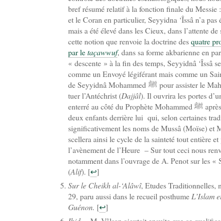
bref résumé relatif à la fonction finale du Messie :
et le Coran en particulier, Seyyidna ‘Îssâ n’a pas 
mais a été élevé dans les Cieux, dans l’attente de s
cette notion que renvoie la doctrine des
quatre pr
par le
taçawwuf
, dans sa forme akbarienne en part
« descente » à la fin des temps, Seyyidnâ ‘Îssâ s
comme un Envoyé légiférant mais comme un Saint
de Seyyidnâ Mohammed ﷺ pour assister le Mahdî dans son magistère et
tuer l’Antéchrist (
Dajjâl
). Il ouvrira les portes d’
enterré au côté du Prophète Mohammed ﷺ après s’être marié et avoir laissé
deux enfants derrière lui qui, selon certaines trad
significativement les noms de Mussâ (Moïse) et
scellera ainsi le cycle de la sainteté tout entière 
l’avènement de l’Heure – Sur tout ceci nous re
notamment dans l’ouvrage de A. Penot sur les « S
(
Alif
).
[
↩
]
Sur le Cheikh al-‘Alâwî
, Etudes Traditionnelles, 
29, paru aussi dans le recueil posthume
L’Islam e
Guénon.
[
↩
]
Ibid
.
–
M. Vâlsan ajoutait ensuite que ce qualifica