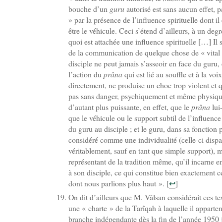
bouche d’un
guru
autorisé est sans aucun effet, pa
» par la présence de l’influence spirituelle dont i
être le véhicule. Ceci s’étend d’ailleurs, à un degr
quoi est attachée une influence spirituelle […] Il s’
de la communication de quelque chose de « vital »
disciple ne peut jamais s’asseoir en face du guru, 
l’action du
prâna
qui est lié au souffle et à la voi
directement, ne produise un choc trop violent et qu
pas sans danger, psychiquement et même physique
d’autant plus puissante, en effet, que le
prâna
lui
que le véhicule ou le support subtil de l’influence 
du guru au disciple ; et le guru, dans sa fonction 
considéré comme une individualité (celle-ci dispar
véritablement, sauf en tant que simple support),
représentant de la tradition même, qu’il incarne e
à son disciple, ce qui constitue bien exactement c
dont nous parlions plus haut ».
[
↩
]
On dit d’ailleurs que M. Vâlsan considérait ces te
une « charte » de la Tarîqah à laquelle il appartena
branche indépendante dès la fin de l’année 1950 