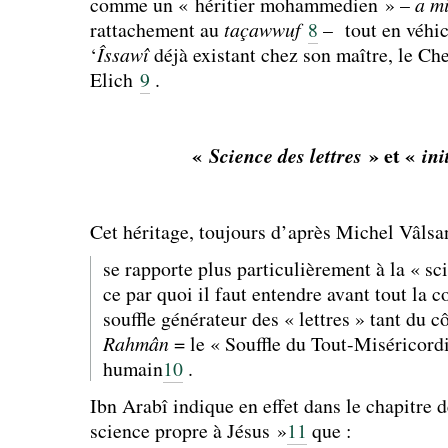
comme un « héritier mohammedien » –
a m
rattachement au
taçawwuf
8
–
tout en véhic
‘
Î
ssawî
déjà existant chez son maître, le 
Elich
9
.
«
» et «
Science des lettres
ini
Cet héritage, toujours d’après Michel Vâlsa
se rapporte plus particulièrement à la « sc
ce par quoi il faut entendre avant tout la 
souffle générateur des « lettres » tant du cô
Rahmân
= le « Souffle du Tout-Miséricord
humain
10
.
Ibn Arabî indique en effet dans le chapitre 
science propre à Jésus »
11
que :