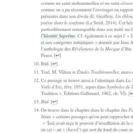
comme un saint mohammedien et un saint
aïssaw
comme on a pu récemment l’envisager en rapport
présentes dans son
diwân
(E. Geoffroy,
Un ébloui
poésie dans le soufisme
(Le Seuil, 2014). Cet hér
particulièrement remarquable dans son traité sur l
l’Identité Suprême
.
Cf. également à ce sujet l’ « I
et aux catégories initiatiques » donnée par Jean
l’anthologie des
Révélations de la Mecque
d’Ibn A
Penot.
[
↩
]
Ibid.
[
↩
]
Trad. M. Vâlsan
in
Études Traditionnelles
, mars-a
Ce passage se trouve aussi à l’identique dans
La S
Voile d’Isis
, févr. 1931, repris dans
Symboles de l
Tradition », Éditions Gallimard, 1962, ch. VI).
[
Ibid
.
[
↩
]
On trouve dans le chapitre dans le chapitre des
Fu
Jésus » certains passages qu’on peut rapprocher 
» ‘Îssâ avait reçu le pouvoir d’insufflation de la v
en cet « air » (
hawâ’
) qui sort du fond du cœur et 