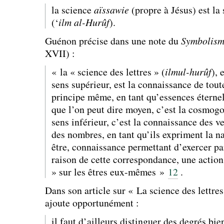
la science
aïssawie
(propre à Jésus) est la 
(‘
ilm al-Hurûf
).
Guénon précise dans une note du
Symbolisme
XVII) :
« la « science des lettres » (
ilmul-hurûf
), 
sens supérieur, est la connaissance de tout
principe même, en tant qu’essences éternel
que l’on peut dire moyen, c’est la cosmogon
sens inférieur, c’est la connaissance des v
des nombres, en tant qu’ils expriment la n
être, connaissance permettant d’exercer pa
raison de cette correspondance, une actio
» sur les êtres eux-mêmes »
12
.
Dans son article sur « La science des lettre
ajoute opportunément :
il faut d’ailleurs distinguer des degrés bi