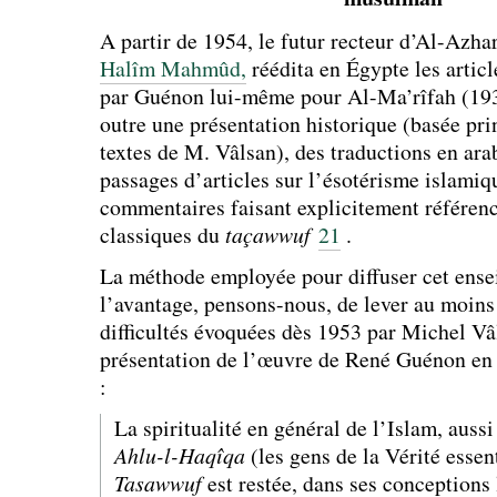
A partir de 1954, le futur recteur d’Al-Azha
Halîm Mahmûd,
réédita en Égypte les articl
par Guénon lui-même pour Al-Ma’rîfah (1931
outre une présentation historique (basée pri
textes de M. Vâlsan), des traductions en ara
passages d’articles sur l’ésotérisme islamiq
commentaires faisant explicitement référen
classiques du
taçawwuf
21
.
La méthode employée pour diffuser cet ense
l’avantage, pensons-nous, de lever au moins 
difficultés évoquées dès 1953 par Michel Vâ
présentation de l’œuvre de René Guénon en
:
La spiritualité en général de l’Islam, aussi
Ahlu-l-Haqîqa
(les gens de la Vérité essent
Tasawwuf
est restée, dans ses conceptions 