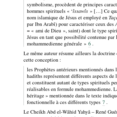
symbolisme, procèdent de principes caract
hommes spirituels « ‘
îssawîs
» […] Ce qual
nom islamique de Jésus et employé en
Taç
par Ibn Arabî) pour caractériser ceux des
= « ami de Dieu », saint) dont le type spiri
Jésus en tant que possibilité contenue par 
mohammedienne générale »
6
.
Le même auteur résume ailleurs la doctrine 
cette conception :
les Prophètes antérieurs mentionnés dans l
hadiths représentent différents aspects d
et constituent autant de types spirituels p
réalisables en formule mohammedienne. La
héritage » mentionnée dans le texte indique
fonctionnelle à ces différents types
7
.
Le Cheikh Abd el-Wâhid Yahyâ – René Guén