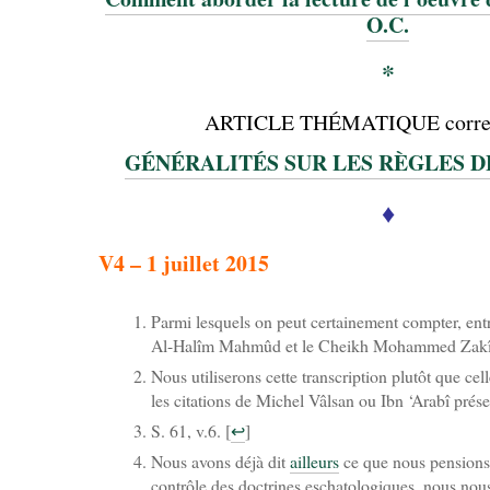
O.C.
*
ARTICLE THÉMATIQUE corre
GÉNÉRALITÉS SUR LES RÈGLES DE
♦
V4 – 1 juillet 2015
Parmi lesquels on peut certainement compter, ent
Al-Halîm Mahmûd et le Cheikh Mohammed Zakî
Nous utiliserons cette transcription plutôt que ce
les citations de Michel Vâlsan ou Ibn ‘Arabî prése
S. 61, v.6.
[
↩
]
Nous avons déjà dit
ailleurs
ce que nous pensions 
contrôle des doctrines eschatologiques, nous nou