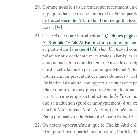
Comme nous le faisait remarquer récemment un d
appliquer dans ce cas notamment la célèbre paro
de l’excellence de l’islam de l’homme qu’il laisse
pas
« .
[
↩
]
Cf. le B) de notre introduction à
Quelques pages 
Al-Rahmân ‘Elîch Al-Kabîr et son entourage
; ce
en partie dans
la revue
Al-Muslim
. Un travail com
présenter aux occidentaux les traités islamiques su
concordance et la complémentarité avec les ense
C’est à cette tâche en particulier que Michel Vâls
notamment en présentant certaines données « tech
l’initiation islamique, son apport à ce sujet et c
relayé que ses travaux plus directement doctrinaux
part (cf. par exemple sa traduction de
la Parure d
que sa traduction (publiée anonymement) d’un ex
Cheikh Muhammad Amin Al-Kurdî donnée en ann
Petite philocalie de la Prière du Cœur (Paris, 195
On notera opportunément que le Cheikh Abd el-
bien, pour l’avoir partiellement traduit, l’article d