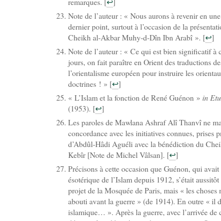
remarques.
[
↩
]
Note de l’auteur : « Nous aurons à revenir en une
dernier point, surtout à l’occasion de la présentati
Cheikh al-Akbar Muhy-d-Dîn Ibn Arabî ».
[
↩
]
Note de l’auteur : « Ce qui est bien significatif à 
jours, on fait paraître en Orient des traductions d
l’orientalisme européen pour instruire les orientau
doctrines ! »
[
↩
]
« L’Islam et la fonction de René Guénon »
in
Etu
(1953).
[
↩
]
Les paroles de Mawlana Ashraf Alî Thanvî ne ma
concordance avec les initiatives connues, prises
d’Abdûl-Hâdi Aguéli avec la bénédiction du Che
Kebîr [Note de Michel Vâlsan].
[
↩
]
Précisons à cette occasion que Guénon, qui avait é
ésotérique de l’Islam depuis 1912, s’était aussit
projet de la Mosquée de Paris, mais « les choses
abouti avant la guerre » (de 1914). En outre « il 
islamique… ». Après la guerre, avec l’arrivée de 