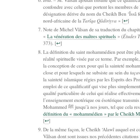
confondre avec celui que portent les membres de
désignation dérive du nom du Cheikh Ben ‘Îssâ 
nord-africaine de la
Tarîqa Qâdiriyva
»
[
↩
]
Note de Michel Vâlsan de sa traduction du chapi
«
La vénération des maîtres spirituels
» (
Études T
373).
[
↩
]
La définition du saint mohammédien peut être plus
réalité spirituelle visée par ce terme. Par exemple,
la conception de ceux pour qui la sainteté moha
close et pour lesquels ne subsiste au sein du
taça
la sainteté islamique régies par les Esprits des Pr
emploi de ce qualificatif qui vise plus simplement
qualité particulière de celui qui réalise effectivem
l’enseignement exotérique ou ésotérique transmis
Mohammed ﷺ jusqu’à nos jours, tel que cel
définition du « mohammédien » par le Cheikh 
[
↩
]
De la même façon, le Cheikh ‘Alawî auquel est co
Vâlsan dont sont issues nos précédentes citations p