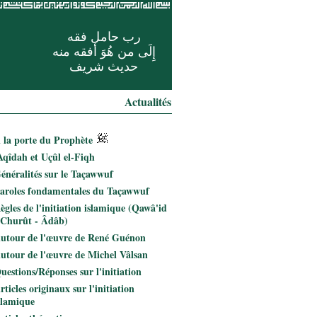
رب حامل فقه
إِلَى من هُوَ أفقه منه
حديث شريف
Actualités
 la porte du Prophète
Aqîdah et Uçûl el-Fiqh
énéralités sur le Taçawwuf
aroles fondamentales du Taçawwuf
ègles de l'initiation islamique (Qawâ'id
 Churût - Âdâb)
utour de l'œuvre de René Guénon
utour de l'œuvre de Michel Vâlsan
uestions/Réponses sur l'initiation
rticles originaux sur l'initiation
slamique