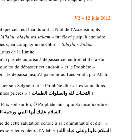
V2 – 12 juin 2012
 que cela eut lieu durant la Nuit de l’Ascension, ils
l’Allahu ‘alayhi wa sallam
– fut élevé jusqu’à atteindre
 cieux, en compagnie de Gibril –
‘alayhi-s-Salâm
–
Lotus de la Limite.
 n’ai pas été autorisé à dépasser cet endroit et il n’a été
ue toi de dépasser cet endroit » et le Prophète –
am
– le dépassa jusqu’à parvenir au Lieu voulu par Allah.
aluer son Seigneur et le Prophète dit : « Les salutations
التحيات لله والصلوات الطيبات
onnes prières » (
)
La Paix soit sur toi, Ô Prophète ainsi que Sa miséricorde et
السلام عليك أيها النبي ورحمة الل
).
ie de cette salutation échoie à sa communauté et dit : »
السلام علينا وعلى عباد الله
les serviteurs pieux d’Allah » (