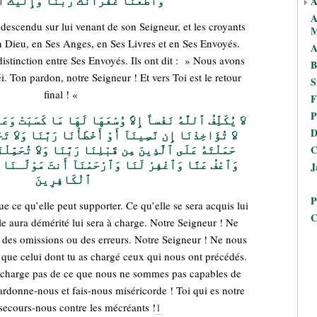
وَأَطَعْنَا غُفْرَانَكَ رَبَّنَا وَإِلَيْكَ 
A
A
 descendu sur lui venant de son Seigneur, et les croyants
M
 Dieu, en Ses Anges, en Ses Livres et en Ses Envoyés.
A
istinction entre Ses Envoyés. Ils ont dit : » Nous avons
B
. Ton pardon, notre Seigneur ! Et vers Toi est le retour
S
final ! «
F
P
لاَ يُكَلِّفُ ٱللَّهُ نَفْساً إِلاَّ وُسْعَهَا لَهَا مَا كَسَبَتْ وَع
D
لاَ تُؤَاخِذْنَا إِن نَّسِينَآ أَوْ أَخْطَأْنَا رَبَّنَا وَلاَ تَ
حَمَلْتَهُ عَلَى ٱلَّذِينَ مِن قَبْلِنَا رَبَّنَا وَلاَ تُحَمِّلْ
C
وَٱعْفُ عَنَّا وَٱغْفِرْ لَنَا وَٱرْحَمْنَآ أَنتَ مَوْلَٰـنَا 
J
ٱلْكَافِرِينَ
P
 ce qu’elle peut supporter. Ce qu’elle se sera acquis lui
C
le aura démérité lui sera à charge. Notre Seigneur ! Ne
 des omissions ou des erreurs. Notre Seigneur ! Ne nous
 que celui dont tu as chargé ceux qui nous ont précédés.
 charge pas de ce que nous ne sommes pas capables de
pardonne-nous et fais-nous miséricorde ! Toi qui es notre
secours-nous contre les mécréants !
1