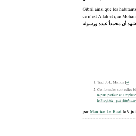
Gibril ainsi que les habitants
ce n’est Allah et que Moham
أشهد أن محمداً عبده ورسوله
Trad. J.-L. Michon
[
↩
]
Ces formules sont celles 
la plus parfaite au Prophèt
le Prophète –
çall’Allah al
par
Maurice Le Baot
le 9 ju