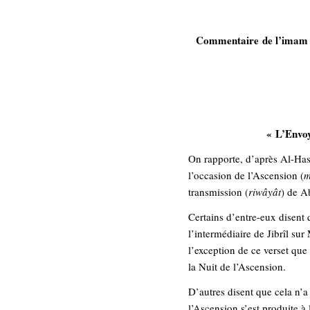
Commentaire de l’imam A
« L’Envoyé
On rapporte, d’après Al-Hass
l’occasion de l’Ascension (
m
transmission (
riwâyât
) de A
Certains d’entre-eux disent
l’intermédiaire de Jibrîl su
l’exception de ce verset que 
la Nuit de l’Ascension.
D’autres disent que cela n’a
l’Ascension s’est produite à