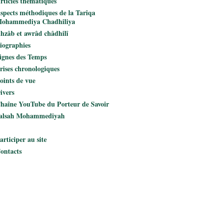
rticles thématiques
spects méthodiques de la Tarîqa
ohammediya Chadhiliya
hzâb et awrâd châdhilî
iographies
ignes des Temps
rises chronologiques
oints de vue
ivers
haîne YouTube du Porteur de Savoir
alsah Mohammediyah
articiper au site
ontacts