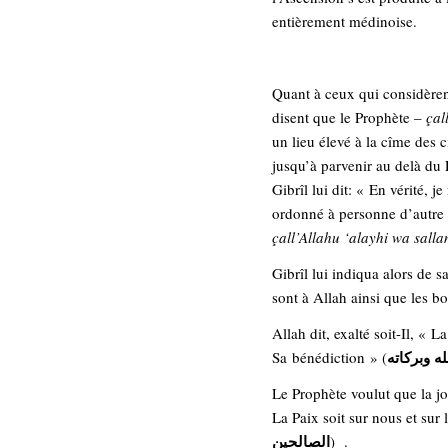
entièrement médinoise.
Quant à ceux qui considèrent
disent que le Prophète –
çal
un lieu élevé à la cîme des
jusqu’à parvenir au delà du 
Gibrîl lui dit: « En vérité, je
ordonné à personne d’autre q
çall’Allahu ‘alayhi wa sall
Gibrîl lui indiqua alors de s
sont à Allah ainsi que les b
Allah dit, exalté soit-Il, « 
ه وبركاته
Sa bénédiction » (
Le Prophète voulut que la jo
La Paix soit sur nous et sur 
الصالحين
) .