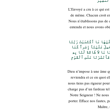
ٱلْمَصِيرُ
L’Envoyé a cru à ce qui est
de même. Chacun croit en
Nous n’établissons pas de d
entendu et nous avons obéi
َلَيْهَا مَا ٱكْتَسَبَتْ رَبَّنَا
حْمِلْ عَلَيْنَآ إِصْراً كَمَا
نَا مَا لاَ طَاقَةَ لَنَا بِهِ
فَٱنْصُرْنَا عَلَى ٱلْقَوْمِ
Dieu n’impose à une âme que
reviendra et ce en quoi el
nous tiens pas rigueur pour
charge pas d’un fardeau tel
Notre Seigneur ! Ne nous
porter. Efface nos fautes, 
Maître, 