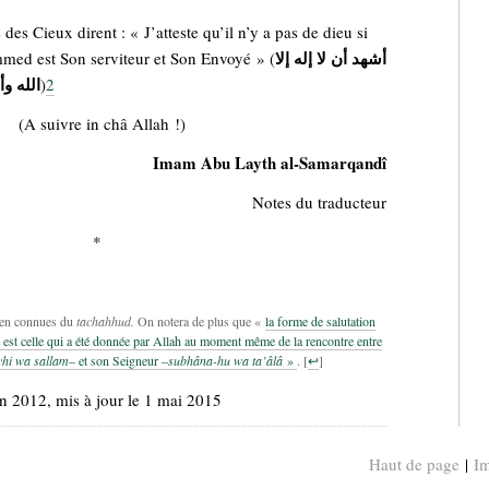
 des Cieux dirent : « J’atteste qu’il n’y a pas de dieu si
أشهد أن لا إله إلا
med est Son serviteur et Son Envoyé » (
الله و
)
2
(A suivre in châ Allah !)
Imam Abu Layth al-Samarqandî
Notes du traducteur
*
bien connues du
tachahhud.
On notera de plus que «
la forme de salutation
e est celle qui a été donnée par Allah au moment même de la rencontre entre
ayhi wa sallam
– et son Seigneur –
subhâna-hu wa ta’âlâ
»
.
[
↩
]
in 2012
, mis à jour le 1 mai 2015
Haut de page
|
Im