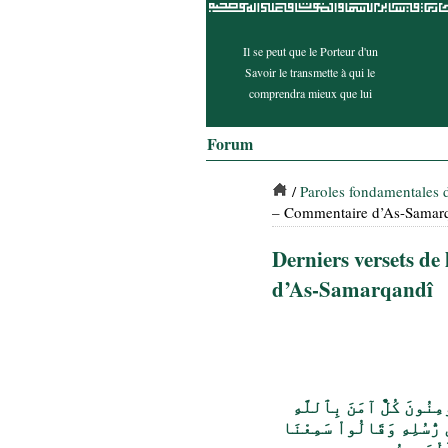
Il se peut que le Porteur d'un
Savoir le transmette à qui le
comprendra mieux que lui
Forum
/
Paroles fondamentales
– Commentaire d’As-Samar
Derniers versets d
d’As-Samarqandî
ْمِنُونَ كُلٌّ آمَنَ بِٱللَّهِ
ن رُّسُلِهِ وَقَالُواْ سَمِعْنَا