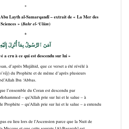
*
bu Layth al-Samarqandî – extrait de « La Mer des
Sciences » (
)
Bahr el-‘Ulûm
*
آمَنَ ٱلرَّسُولُ بِمَآ أُنْزِلَ إِلَيْهِ
 a cru à ce qui est descendu sur lui »
an, d’après Mujâhid, que ce verset a été révélé à
i’râj
) du Prophète et de même d’après plusieurs
bd’Allah Ibn ‘Abbas.
 que l’ensemble du Coran est descendu par
r Mohammed – qu’Allah prie sur lui et le salue – à
le Prophète – qu’Allah prie sur lui et le salue – a entendu
 pas eu lieu lors de l’Ascension parce que la Nuit de
 la Mecque et que cette sourate [Al-Baqarah] est