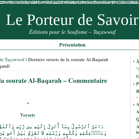
Le Porteur de Savoir
Éditions pour le Soufisme – Taçawwuf
Présentation
 du Taçawwuf
/ Derniers versets de la sourate Al-Baqarah
À
qandî
'
G
e la sourate Al-Baqarah – Commentaire
P
R
-
*
A
A
Versets
Q
ءَامَنَ ٱلرَّسُولُ بِمَآ أُنْزِلَ إِلَيْهِ مِن رَّبِّهِ وَٱلْمُؤ
A
وَمَلاۤئِكَتِهِ وَكُتُبِهِ وَرُسُلِهِ لاَ نُفَرِّقُ بَيْنَ أَحَدٍ مِّ
i