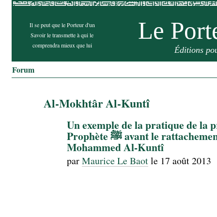
Le Port
Il se peut que le Porteur d'un
Savoir le transmette à qui le
comprendra mieux que lui
Éditions po
Forum
Al-Mokhtâr Al-Kuntî
Un exemple de la pratique de la pr
Prophète ﷺ avant le rattachement – Cheikh
Mohammed Al-Kuntî
par
Maurice Le Baot
le
17 août 2013