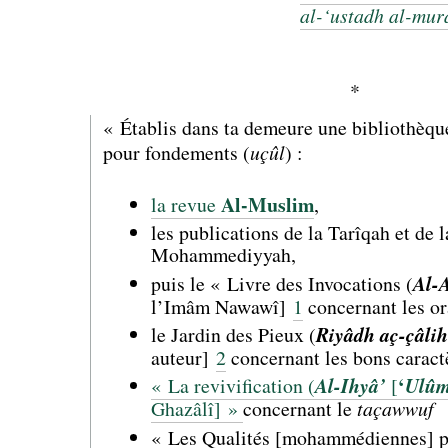
al-‘ustadh al-mur
*
« Établis dans ta demeure une bibliothèqu
pour fondements (
uçûl
) :
Al-Muslim
la revue
,
les publications de la Tarîqah et de 
Mohammediyyah,
puis le « Livre des Invocations (
Al-
l’Imâm Nawawî]
1
concernant les or
le Jardin des Pieux (
Riyâdh aç-çâlih
auteur]
2
concernant les bons caract
‘
« La revivification (
Al-Ihyâ’
[
Ulûm
Ghazâlî] »
concernant le
taçawwuf
« Les Qualités [mohammédiennes] pa