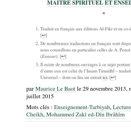
MAITRE SPIRITUEL ET ENS
*
Traduit en français aux éditions Al-Fikr et en co-
[
↩
]
De nombreuses traductions en français sont dispo
nous conseillons en particulier celles de A. Penot 
(
Ennour
).
[
↩
]
Il existe de nombreux ouvrages à ce sujet portant c
d’entre eux est celui de l’Imam Tirmidhî – traduit
Universel – dont on lira un extrait
ici
.
[
↩
]
par
Maurice Le Baot
le 29 novembre 2013
, 
juillet 2015
Mots clés :
Enseignement-Tarbiyah
,
Lecture
Cheikh
,
Mohammed Zakî ed-Dîn Ibrâhîm