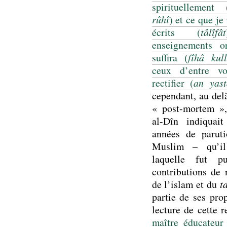
spirituellement 
rûhî
) et ce que je
écrits (
tâlîfât
enseignements o
suffira (
fîhâ kull
ceux d’entre v
rectifier (
an yas
cependant, au delà
« post-mortem »,
al-Dîn indiquai
années de parut
Muslim – qu’il
laquelle fut p
contributions de 
de l’islam et du
t
partie de ses prop
lecture de cette 
maître éducateur