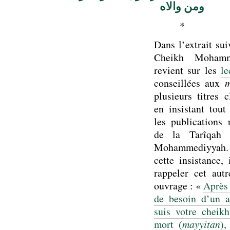
ومن والاه
*
Dans l’extrait sui
Cheikh Moham
revient sur les
le
conseillées aux
m
plusieurs titres 
en insistant tout
les publications 
de la Tarîqah 
Mohammediyyah. 
cette insistance, 
rappeler cet au
ouvrage : «
Après 
de besoin d’un a
suis votre cheikh
mort (
mayyitan
),