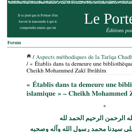
Le Port
Il se peut que le Porteur d'un
Savoir le transmette à qui le
comprendra mieux que lui
Éditions po
Forum
/
Aspects méthodiques de la Tarîqa Cha
/ « Établis dans ta demeure une bibliothèqu
Cheikh Mohammed Zakî Ibrâhîm
« Établis dans ta demeure une bibl
islamique » – Cheikh Mohammed 
*
ه الرحمن الرحيم الحمد لله
لى سيدنا محمد رسول الله وآله وصحبه