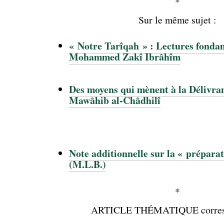
*
Sur le même sujet :
« Notre Tarîqah » : Lectures fonda
Mohammed Zakî Ibrâhîm
Des moyens qui mènent à la Délivra
Mawâhib al-Châdhilî
Note additionnelle sur la « préparat
(M.L.B.)
*
ARTICLE THÉMATIQUE corresp