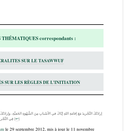
 THÉMATIQUES correspondants
:
RALITES SUR LE TASAWWUF
S SUR LES RÈGLES DE L’INITIATION
إرادَتُكَ التَّجْريدَ مَعَ إقامَةِ اللهِ إيّاكَ في الأسْبابِ مِنَ الشَّهْوَةِ الخَفيَّةِ، وإرادَتُكَ 
فِي التَّجْريد
[
↩
]
âm
le 29 septembre 2012
, mis à jour le 11 novembre