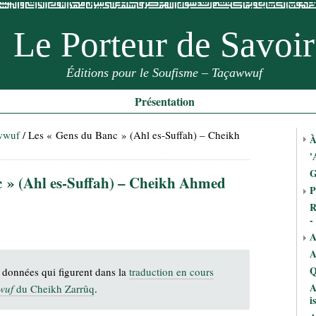
Le Porteur de Savoir
Éditions pour le Soufisme – Taçawwuf
Présentation
awwuf
/ Les « Gens du Banc » (Ahl es-Suffah) – Cheikh
À
'
G
 » (Ahl es-Suffah) – Cheikh Ahmed
P
R
-
A
A
Q
s données qui figurent dans la
traduction en cours
A
wuf
du Cheikh Zarrûq
.
i