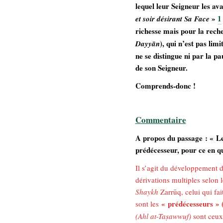
lequel leur Seigneur les ava
»
1
et soir désirant Sa Face
richesse mais pour la reche
), qui n’est pas lim
Dayyān
ne se distingue ni par la p
de son Seigneur.
Comprends-donc !
Commentaire
A propos du passage :
« Le
prédécesseur, pour ce en quo
Il s’agit du développement 
dérivations multiples selon le
Shaykh
Zarrūq, celui qui fai
« prédécesseurs » 
sont les
(Ahl at-Ta
ṣ
awwuf)
sont ceu