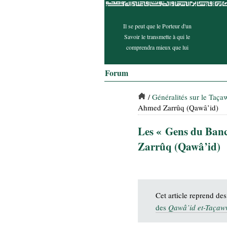
Il se peut que le Porteur d'un
Savoir le transmette à qui le
comprendra mieux que lui
Forum
/
Généralités sur le Taç
Ahmed Zarrûq (Qawâ’id)
Les « Gens du Banc
Zarrûq (Qawâ’id)
Cet article reprend de
des
Qawâ’id et-Taçaw