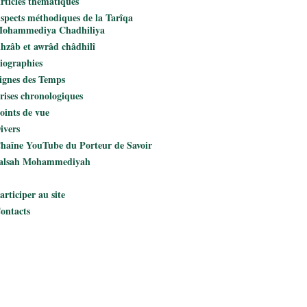
rticles thématiques
spects méthodiques de la Tarîqa
ohammediya Chadhiliya
hzâb et awrâd châdhilî
iographies
ignes des Temps
rises chronologiques
oints de vue
ivers
haîne YouTube du Porteur de Savoir
alsah Mohammediyah
articiper au site
ontacts