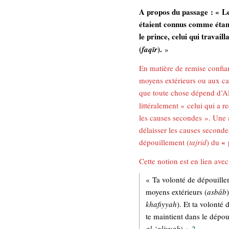
A propos du passage :
« Le
étaient connus comme étant 
le prince, celui qui travaill
(
).
faqīr
»
En matière de remise confian
moyens extérieurs ou aux ca
que toute chose dépend d’Al
littéralement « celui qui a r
les causes secondes ». Une 
délaisser les causes secondes
« 
dépouillement (
tajrid
) du
Cette notion est en lien ave
« Ta volonté de dépouille
moyens extérieurs (
asbāb
khafiyyah
). Et ta volonté
te maintient dans le dépou
al-‘aliyyah
) »
2
.