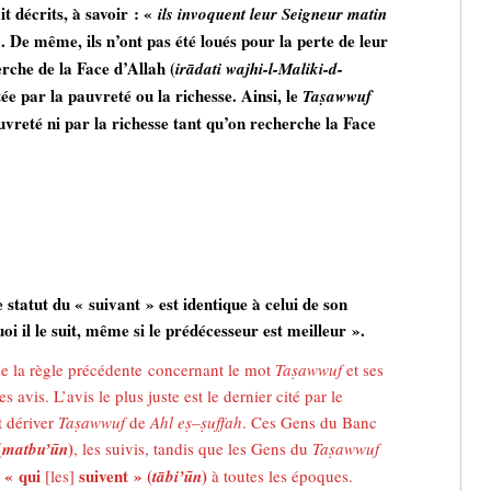
it décrits, à savoir : «
ils
invoquent leur Seigneur matin
. De même, ils n’ont pas été loués pour la perte de leur
rche de la Face d’Allah (
irādati
wajhi-l-Maliki-d-
itée par la pauvreté ou la richesse. Ainsi, le
Ta
ṣawwuf
auvreté ni par la richesse tant qu’on recherche la Face
 statut du « suivant » est identique à celui de son
i il le suit, même si le prédécesseur est meilleur ».
de la règle précédente concernant le mot
Ta
ṣ
awwuf
et ses
s avis. L’avis le plus juste est le dernier cité par le
t dériver
Ta
ṣ
awwuf
de
Ahl e
ṣ
–
ṣ
uffah
. Ces Gens du Banc
(
)
matbu’ūn
, les suivis, tandis que les Gens du
Ta
ṣ
awwuf
« qui
suivent » (
)
x
[les]
tābi’ūn
à toutes les époques.