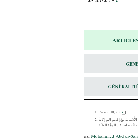
ARTICLES
GENE
GÉNÉRALITÉ
Coran : 18, 28
[
↩
]
الأَسْبابَ مَعَ إقامَةِ اللهِ إيّاكَ
ِ انْحِطاطٌ عَنِ الهِمَّةِ العَلِيَّةِ
par
Mohammed Abd es-Sal