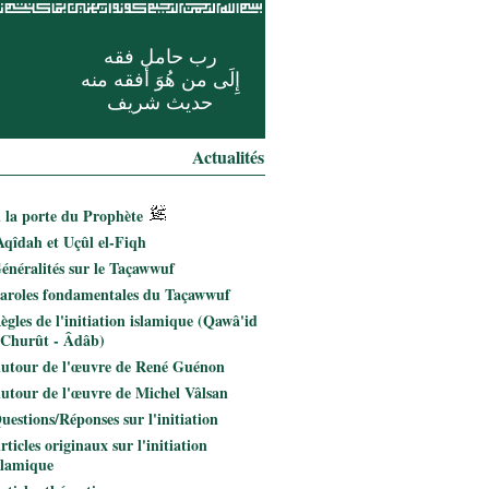
رب حامل فقه
إِلَى من هُوَ أفقه منه
حديث شريف
Actualités
 la porte du Prophète
Aqîdah et Uçûl el-Fiqh
énéralités sur le Taçawwuf
aroles fondamentales du Taçawwuf
ègles de l'initiation islamique (Qawâ'id
 Churût - Âdâb)
utour de l'œuvre de René Guénon
utour de l'œuvre de Michel Vâlsan
uestions/Réponses sur l'initiation
rticles originaux sur l'initiation
slamique