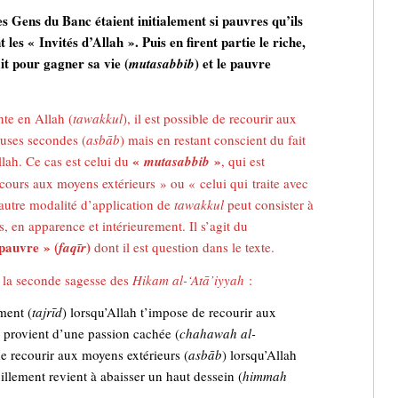
s Gens du Banc étaient initialement si pauvres qu’ils
les « Invités d’Allah ».
Puis en firent partie le riche,
ait pour gagner sa vie (
) et le pauvre
mutasabbib
te en Allah (
tawakkul
), il est possible de recourir aux
uses secondes (
asbāb
) mais en restant conscient du fait
«
»
lah. Ce cas est celui du
mutasabbib
, qui est
ecours aux moyens extérieurs » ou « celui qui traite avec
autre modalité d’application de
tawakkul
peut consister à
, en apparence et intérieurement. Il s’agit du
pauvre » (
)
faqīr
dont il est question dans le texte.
c la seconde sagesse des
Hikam al-‘Atā’iyyah
:
ment (
tajrīd
) lorsqu’Allah t’impose de recourir aux
) provient d’une passion cachée (
chahawah al-
 de recourir aux moyens extérieurs (
asbāb
) lorsqu’Allah
illement revient à abaisser un haut dessein (
himmah