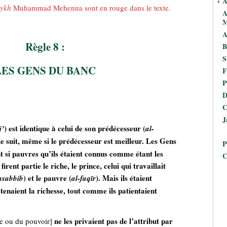
A
aykh
Muhammad Mehenna sont en rouge dans le texte.
A
M
A
Règle 8 :
B
S
LES GENS DU BANC
F
P
D
C
J
) est identique à celui de son prédécesseur (
i’
al-
 le suit, même si le prédécesseur est meilleur.
Les Gens
P
t si pauvres qu’ils étaient connus comme étant les
C
firent partie le riche, le prince, celui qui travaillait
) et le pauvre (
). Mais ils étaient
asabbib
al-faqīr
tenaient la richesse, tout comme ils patientaient
ne les privaient pas de l’attribut par
se ou du pouvoir]