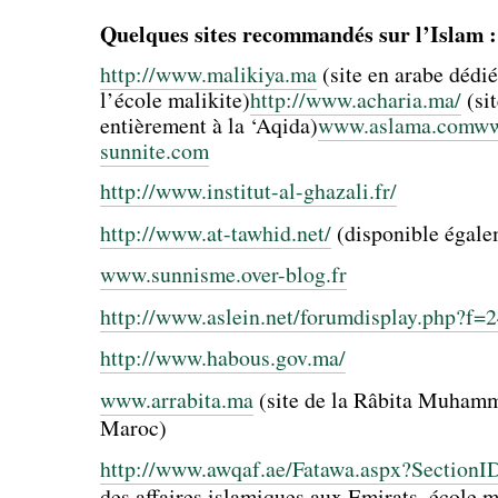
Quelques sites recommandés sur l’Islam :
http://www.malikiya.ma
(site en arabe dédi
l’école malikite)
http://www.acharia.ma/
(sit
entièrement à la ‘Aqida)
www.aslama.com
ww
sunnite.com
http://www.institut-al-ghazali.fr/
http://www.at-tawhid.net/
(disponible égale
www.sunnisme.over-blog.fr
http://www.aslein.net/forumdisplay.php?f=2
http://www.habous.gov.ma/
www.arrabita.ma
(site de la Râbita Muham
Maroc)
http://www.awqaf.ae/Fatawa.aspx?SectionI
des affaires islamiques aux Emirats, école m