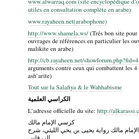
www.alwarraq.com (site encyclopédique d’ou
utiles en consultation complète en arabe)
www.rayaheen.net(arabophone)
http://www.shamela.ws/
(Trés bon site pour 
ouvrages de références en particulier les o
malikite en arabe)
http://cb.rayaheen.net/showforum.php?fid=4
arguments contre ceux qui combattent les 4 
ash’arite)
Tout sur la Salafiya & le Wahhabisme
الكراسي العلمية
L’adresse officielle du site:
http://alkarassi
كرسي الإمام مالك
الإمام مالك رواية يحيى بن يحي الليثي، شرح
الزرقاني