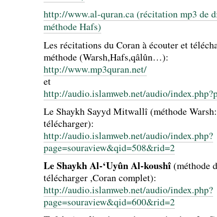
http://www.al-quran.ca (récitation mp3 de d
méthode Hafs)
Les récitations du Coran à écouter et téléch
méthode (Warsh,Hafs,qâlûn…):
http://www.mp3quran.net/
et
http://audio.islamweb.net/audio/index.php
Le Shaykh Sayyd Mitwallî (méthode Warsh: 
télécharger):
http://audio.islamweb.net/audio/index.php?
page=souraview&qid=508&rid=2
Le Shaykh Al-‘Uyûn Al-koushî
(méthode d
télécharger ,Coran complet):
http://audio.islamweb.net/audio/index.php?
page=souraview&qid=600&rid=2