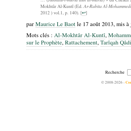
Mokhtâr Al-Kuntî (Ed.
Ar-Rabita Al-Mohammediy
2012 ) vol.1, p. 140).
[
↩
]
par
Maurice Le Baot
le 17 août 2013
, mis à 
Mots clés :
Al-Mokhtâr Al-Kuntî
,
Mohamme
sur le Prophète
,
Rattachement
,
Tarîqah Qâdi
Recherche
Con
© 2008-2026 -