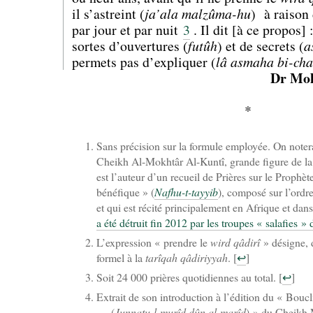
il s’astreint (
ja’ala malzûma-hu
) à raison 
par jour et par nuit
3
. Il dit [à ce propos]
sortes d’ouvertures (
futûh
) et de secrets (
a
permets pas d’expliquer (
lâ asmaha bi-cha
Dr Mo
*
Sans précision sur la formule employée. On notera 
Cheikh Al-Mokhtâr Al-Kuntî, grande figure de l
est l’auteur d’un recueil de Prières sur le Prophète ﷺ intitulé « L’inspirati
bénéfique » (
Nafhu-t-tayyib
), composé sur l’ordr
et qui est récité principalement en Afrique et da
a été détruit fin 2012 par les troupes « salafies 
L’expression « prendre le
wird qâdirî
» désigne, d
formel à la
tarîqah qâdiriyyah
.
[
↩
]
Soit 24 000 prières quotidiennes au total.
[
↩
]
Extrait de son introduction à l’édition du « Boucli
… (
Junnatu-l-murîd dûn al-marîd
) » du Cheikh