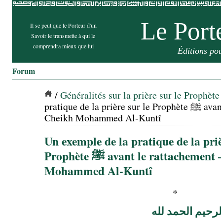
Le Port
Il se peut que le Porteur d'un
Savoir le transmette à qui le
comprendra mieux que lui
Éditions po
Forum
/
Généralités sur la prière sur le Prophète
pratique de la prière sur le Prophète ﷺ avant le rattachement –
Cheikh Mohammed Al-Kuntî
Un exemple de la pratique de la priè
Prophète ﷺ avant le rattachement – Cheikh
Mohammed Al-Kuntî
*
رحيم الحمد لله