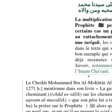
لى سيدنا محمد
حبه ومن والاه
La multiplication
Prophète ﷺ peut constituer dans
certains cas un 
au rattachemen
une
tarîqah
, les 
dans le texte qui 
bon exemple qui v
déjà recensées
Savoir
,
notammen
l’Imam Cha’ranî
.
*
Le Cheikh Mohammed Ibn Al-Mokhtâr Al-
1271 h.] mentionne dans son livre « La gu
cheminant (
irchâd as-sâlik
) sur les chemin
aqwam al-massâlik
) » que son père lui a t
hu
1
) la prière sur le Prophète ﷺ
alors qu
ou neuf ans, avant qu’il ne prenne le
wird 